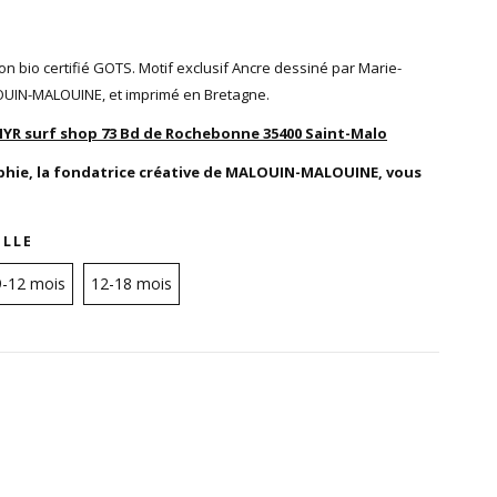
n bio certifié GOTS. Motif exclusif Ancre dessiné par Marie-
LOUIN-MALOUINE, et imprimé en Bretagne.
HYR surf shop
73 Bd de Rochebonne 35400 Saint-Malo
phie, la fondatrice créative de MALOUIN-MALOUINE, vous
ILLE
9-12 mois
12-18 mois