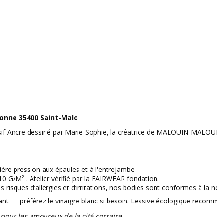
onne 35400 Saint-Malo
usif Ancre dessiné par Marie-Sophie, la créatrice de MALOUIN-MALOU
nière pression aux épaules et à l'entrejambe
0 G/M² . Atelier vérifié par la FAIRWEAR fondation.
es risques d’allergies et d’irritations, nos bodies sont conformes à l
ant — préférez le vinaigre blanc si besoin. Lessive écologique reco
pour les amoureux de la cité corsaire