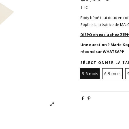
TTC
Body bébé tout doux en coto
Sophie, la créatrice de MA
DISPO en exclu chez ZEP
Une question ?
Marie-So
répond sur WHATSAPP
SÉLECTIONNER LA TA
3-6 mois
6-9 mois