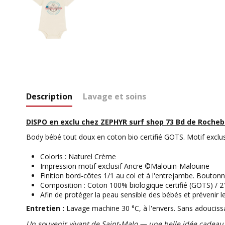
Description
Lavage et soins
DISPO en exclu chez ZEPHYR surf shop
73 Bd de Rocheb
Body bébé tout doux en coton bio certifié GOTS. Motif excl
Coloris : Naturel Crème
Impression motif exclusif Ancre ©Malouin-Malouine
Finition bord-côtes 1/1 au col et à l'entrejambe. Bouton
Composition : Coton 100% biologique certifié (GOTS) / 21
Afin de protéger la peau sensible des bébés et prévenir l
Entretien :
Lavage machine 30 °C, à l'envers. Sans adouciss
Un souvenir vivant de Saint-Malo — une belle idée cadeau 