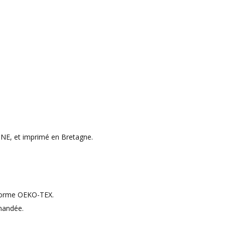
INE, et imprimé en Bretagne.
a norme OEKO-TEX.
mmandée.