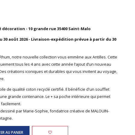
 décoration - 10 grande rue 35400 Saint-Malo
30 août 2026 - Livraison-expédition prévue à partir du 30
 Rhum, notre nouvelle collection vous emmène aux Antilles. Cette
niquement tous les 4 ans avec cette année l’ajout d’un nouveau
l. Des créations iconiques et durables qui vous invitent au voyage,
re.
le de qualité coton recyclé certifié. Il bénéficie d'un soufflet
e une grande contenance. Le + sa poche intérieure qui permet
r facilement.
t dessiné par Marie-Sophie, fondatrice créative de MALOUIN-
etagne.
ER AU PANIER