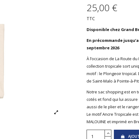
25,00 €
TTC
Disponible chez Grand Bé
En précommande jusqu’au 
septembre 2026
À l’occasion de La Route du
collection tropicale sort u
motif : le Plongeoir tropica
de Saint-Malo à Pointe-à-Pit
Notre sac shopping est en toi
cotés et fond qui lui assur
aussi de le plier et le range
Le motif Ancre Tropicale es
MALOUINE et imprimé en Br
AJOUT