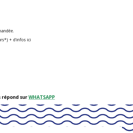
mmandée.
urs*)
+ d'infos ici
s répond sur
WHATSAPP