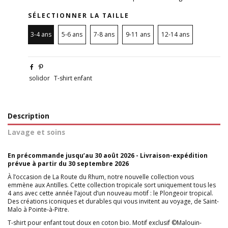
SÉLECTIONNER LA TAILLE
3-4 ans
5-6 ans
7-8 ans
9-11 ans
12-14 ans
solidor
T-shirt enfant
Description
Lavage et soins
En précommande jusqu’au 30 août 2026 - Livraison-expédition
prévue à partir du 30 septembre 2026
À l’occasion de La Route du Rhum, notre nouvelle collection vous
emmène aux Antilles. Cette collection tropicale sort uniquement tous les
4 ans avec cette année l’ajout d’un nouveau motif : le Plongeoir tropical.
Des créations iconiques et durables qui vous invitent au voyage, de Saint-
Malo à Pointe-à-Pitre.
T-shirt pour enfant tout doux en coton bio. Motif exclusif ©Malouin-