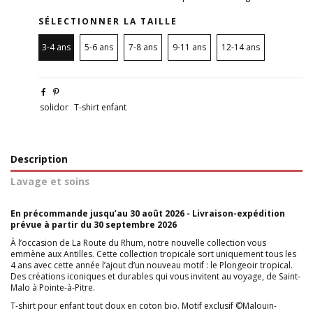
SÉLECTIONNER LA TAILLE
3-4 ans
5-6 ans
7-8 ans
9-11 ans
12-14 ans
solidor
T-shirt enfant
Description
Lavage et soins
En précommande jusqu’au 30 août 2026 - Livraison-expédition
prévue à partir du 30 septembre 2026
À l’occasion de La Route du Rhum, notre nouvelle collection vous
emmène aux Antilles. Cette collection tropicale sort uniquement tous les
4 ans avec cette année l’ajout d’un nouveau motif : le Plongeoir tropical.
Des créations iconiques et durables qui vous invitent au voyage, de Saint-
Malo à Pointe-à-Pitre.
T-shirt pour enfant tout doux en coton bio. Motif exclusif ©Malouin-