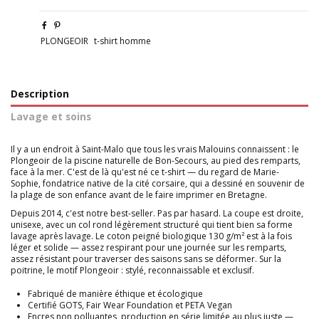
PLONGEOIR
t-shirt homme
Description
Lavage et soins
Il y a un endroit à Saint-Malo que tous les vrais Malouins connaissent : le
Plongeoir de la piscine naturelle de Bon-Secours, au pied des remparts,
face à la mer. C'est de là qu'est né ce t-shirt — du regard de Marie-
Sophie, fondatrice native de la cité corsaire, qui a dessiné en souvenir de
la plage de son enfance avant de le faire imprimer en Bretagne.
Depuis 2014, c'est notre best-seller. Pas par hasard. La coupe est droite,
unisexe, avec un col rond légèrement structuré qui tient bien sa forme
lavage après lavage. Le coton peigné biologique 130 g/m² est à la fois
léger et solide — assez respirant pour une journée sur les remparts,
assez résistant pour traverser des saisons sans se déformer. Sur la
poitrine, le motif Plongeoir : stylé, reconnaissable et exclusif.
Fabriqué de manière éthique et écologique
Certifié GOTS, Fair Wear Foundation et PETA Vegan
Encres non polluantes, production en série limitée au plus juste —